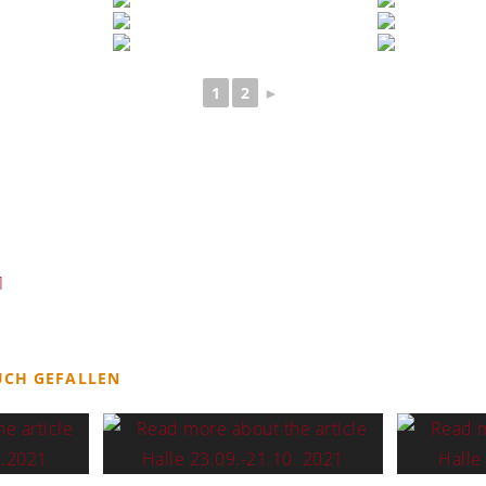
1
2
►
1
UCH GEFALLEN